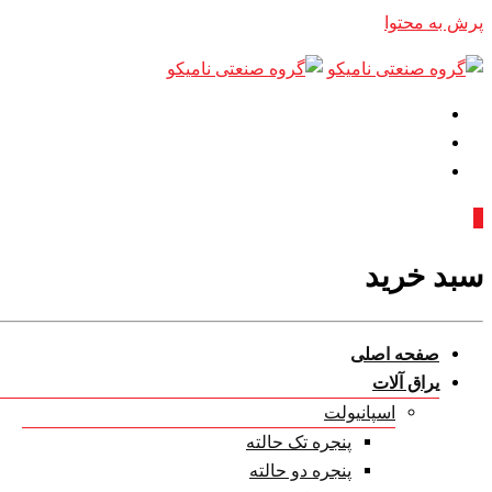
پرش به محتوا
0
سبد خرید
صفحه اصلی
یراق آلات
اسپانیولت
پنجره تک حالته
پنجره دو حالته