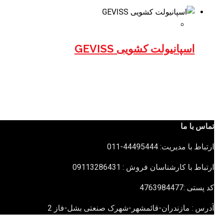
اسپانیولت کشویی GEVISS
تماس با ما
ارتباط با مدیریت: 44495444-011
ارتباط با کارشناسان فروش : 09113286431
کد پستی :4763984477
آدرس : مازندران-قائمشهر-شهرک صنعتی بشل-فاز 2