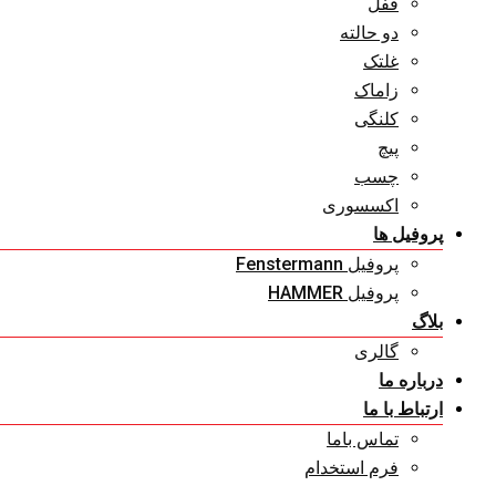
قفل
دو حالته
غلتک
زاماک
کلنگی
پیچ
چسب
اکسسوری
پروفیل ها
پروفیل Fenstermann
پروفیل HAMMER
بلاگ
گالری
درباره ما
ارتباط با ما
تماس باما
فرم استخدام