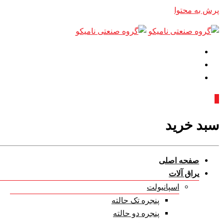
پرش به محتوا
0
سبد خرید
صفحه اصلی
یراق آلات
اسپانیولت
پنجره تک حالته
پنجره دو حالته