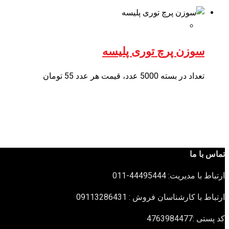
سوزن پرچ توری پلیسه
تعداد در بسته 5000 عدد، قیمت هر عدد 55 تومان
تماس با ما
ارتباط با مدیریت: 44495444-011
ارتباط با کارشناسان فروش : 09113286431
کد پستی :4763984477