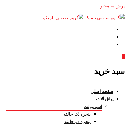
پرش به محتوا
0
سبد خرید
صفحه اصلی
یراق آلات
اسپانیولت
پنجره تک حالته
پنجره دو حالته