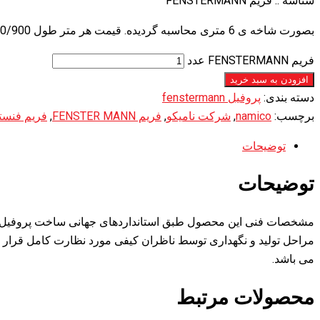
شناسه ::
فریم FENSTERMANN
بصورت شاخه ی 6 متری محاسبه گردیده. قیمت هر متر طول 60/900 تومان. هر بسته شامل 6 شاخه 6 متری می باشد. تمامی پروفیل های فنسترمن گسکت دار هستند.
فریم FENSTERMANN عدد
افزودن به سبد خرید
دسته بندی:
پروفیل fenstermann
برچسب:
namico
,
شرکت نامیکو
,
فریم FENSTER MANN
,
فریم فنست
توضیحات
توضیحات
می باشد.
محصولات مرتبط