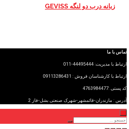
زبانه درب دو لنگه GEVISS
تماس با ما
ارتباط با مدیریت: 44495444-011
ارتباط با کارشناسان فروش : 09113286431
کد پستی :4763984477
آدرس : مازندران-قائمشهر-شهرک صنعتی بشل-فاز 2
×