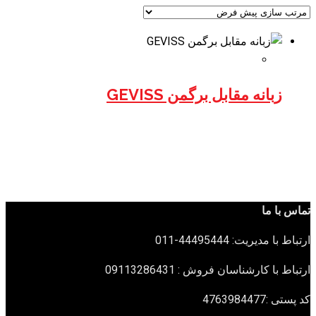
زبانه مقابل برگمن GEVISS
تماس با ما
ارتباط با مدیریت: 44495444-011
ارتباط با کارشناسان فروش : 09113286431
کد پستی :4763984477