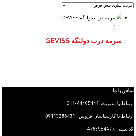
سرمه درب دولنگه GEVISS
تماس با ما
ارتباط با مدیریت: 44495444-011
ارتباط با کارشناسان فروش : 09113286431
کد پستی :4763984477