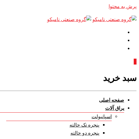
پرش به محتوا
0
سبد خرید
صفحه اصلی
یراق آلات
اسپانیولت
پنجره تک حالته
پنجره دو حالته