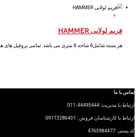
فریم لولایی HAMMER
هر بسته شامل6 شاخه 6 متری می باشد. تمامی پروفیل های هامر گسکت دار هستند.
تماس با ما
ارتباط با مدیریت: 44495444-011
ارتباط با کارشناسان فروش : 09113286431
کد پستی :4763984477