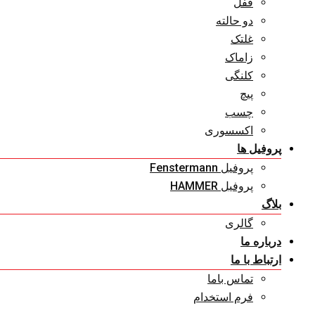
قفل
دو حالته
غلتک
زاماک
کلنگی
پیچ
چسب
اکسسوری
پروفیل ها
پروفیل Fenstermann
پروفیل HAMMER
بلاگ
گالری
درباره ما
ارتباط با ما
تماس باما
فرم استخدام