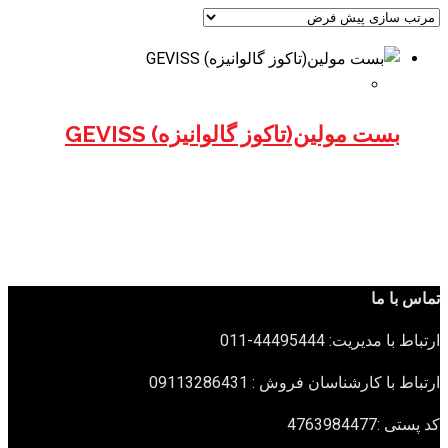
بست مولین(تاکوز گالوانیزه) GEVISS
تماس با ما
ارتباط با مدیریت: 44495444-011
ارتباط با کارشناسان فروش : 09113286431
کد پستی :4763984477