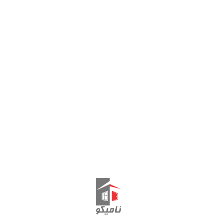
0
rezapaimard
نوشته‌های تازه
نگهداری یراق آلات!
علت تغییر رنگ پروفیل های یو پی وی سی در ایران چیست؟
آینه های دکوراتیو