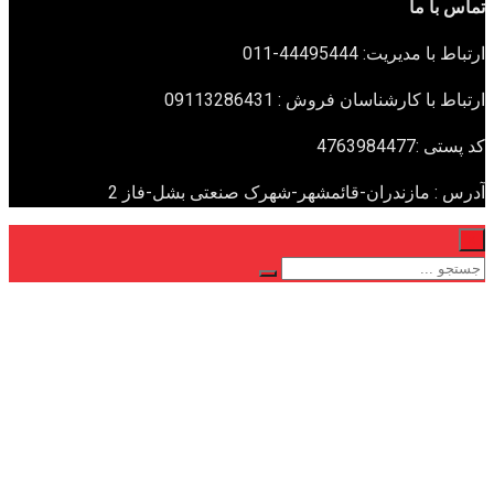
تماس با ما
ارتباط با مدیریت: 44495444-011
ارتباط با کارشناسان فروش : 09113286431
کد پستی :4763984477
آدرس : مازندران-قائمشهر-شهرک صنعتی بشل-فاز 2
×