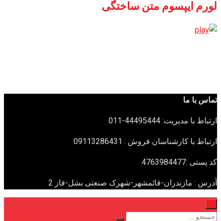
لورم ایپسوم متن ساختگی
تماس با ما
ارتباط با مدیریت: 44495444-011
ارتباط با کارشناسان فروش : 09113286431
کد پستی :4763984477
آدرس : مازندران-قائمشهر-شهرک صنعتی بشل-فاز 2
×