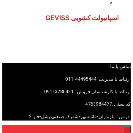
اسپانیولت کشویی GEVISS
تماس با ما
ارتباط با مدیریت: 44495444-011
ارتباط با کارشناسان فروش : 09113286431
کد پستی :4763984477
آدرس : مازندران-قائمشهر-شهرک صنعتی بشل-فاز 2
×