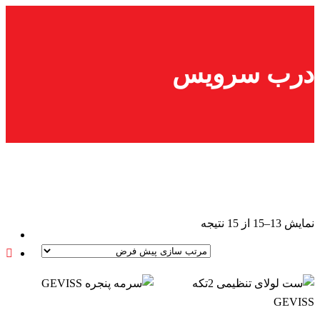
پرش
به
محتوا
درب سرویس
نمایش 13–15 از 15 نتیجه