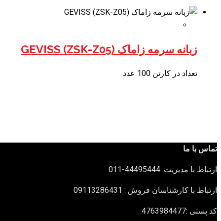
زبانه سرمه زاماک (ZSK-Z05) GEVISS
تعداد در کارتن 100 عدد
تماس با ما
ارتباط با مدیریت: 44495444-011
ارتباط با کارشناسان فروش : 09113286431
کد پستی :4763984477