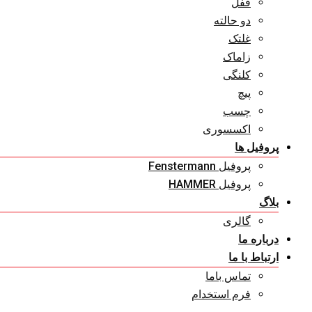
قفل
دو حالته
غلتک
زاماک
کلنگی
پیچ
چسب
اکسسوری
پروفیل ها
پروفیل Fenstermann
پروفیل HAMMER
بلاگ
گالری
درباره ما
ارتباط با ما
تماس باما
فرم استخدام