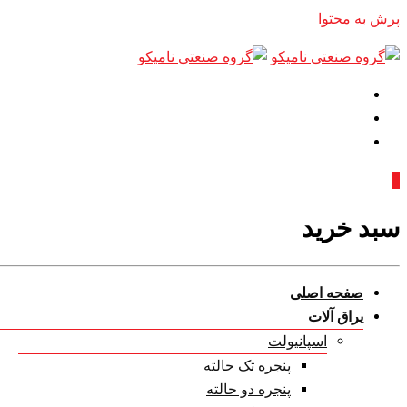
پرش به محتوا
0
سبد خرید
صفحه اصلی
یراق آلات
اسپانیولت
پنجره تک حالته
پنجره دو حالته