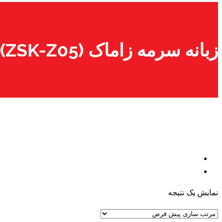
زبانه سرمه زاماک (ZSK-Z05) GEVISS
نمایش یک نتیجه