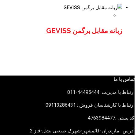
زبانه مقابل برگمن GEVISS
تماس با ما
ارتباط با مدیریت: 44495444-011
ارتباط با کارشناسان فروش : 09113286431
کد پستی :4763984477
آدرس : مازندران-قائمشهر-شهرک صنعتی بشل-فاز 2