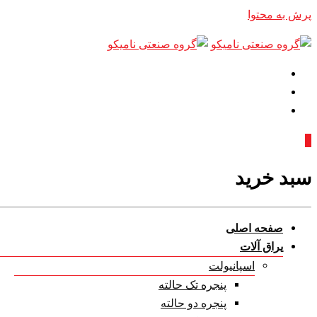
پرش به محتوا
0
سبد خرید
صفحه اصلی
یراق آلات
اسپانیولت
پنجره تک حالته
پنجره دو حالته