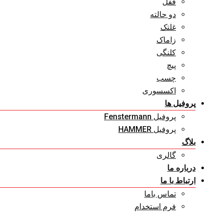
قفل
دو حالته
غلتک
زاماک
کلنگی
پیچ
چسب
اکسسوری
پروفیل ها
پروفیل Fenstermann
پروفیل HAMMER
بلاگ
گالری
درباره ما
ارتباط با ما
تماس باما
فرم استخدام