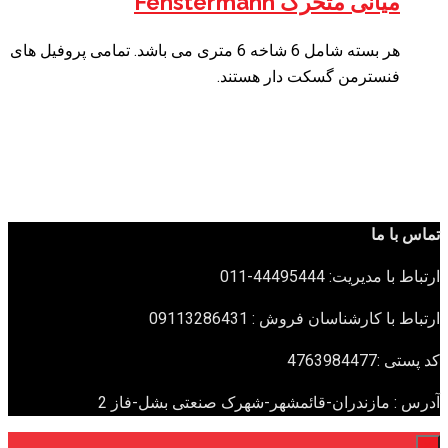
میانی متحرک Fenstermann
هر بسته شامل 6 شاخه 6 متری می باشد. تمامی پروفیل های
فنسترمن گسکت دار هستند.
تماس با ما
ارتباط با مدیریت: 44495444-011
ارتباط با کارشناسان فروش : 09113286431
کد پستی :4763984477
آدرس : مازندران-قائمشهر-شهرک صنعتی بشل-فاز 2
×