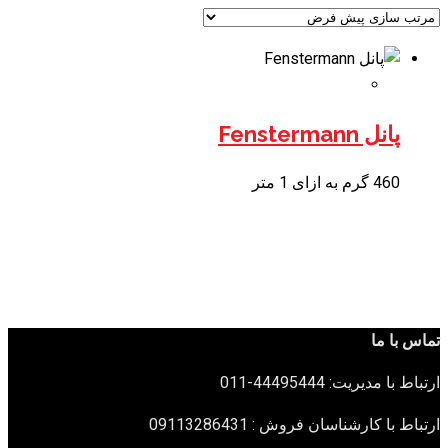
پانل Fenstermann
460 گرم به ازای 1 متر
تماس با ما
ارتباط با مدیریت: 44495444-011
ارتباط با کارشناسان فروش : 09113286431