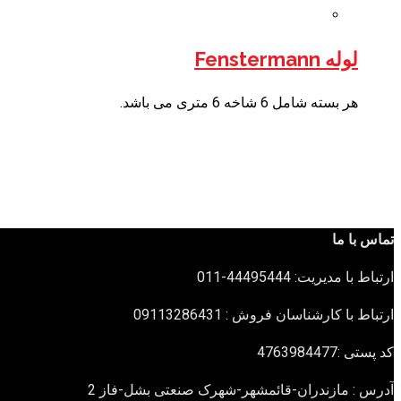
لوله Fenstermann
هر بسته شامل 6 شاخه 6 متری می باشد.
تماس با ما
ارتباط با مدیریت: 44495444-011
ارتباط با کارشناسان فروش : 09113286431
کد پستی :4763984477
آدرس : مازندران-قائمشهر-شهرک صنعتی بشل-فاز 2