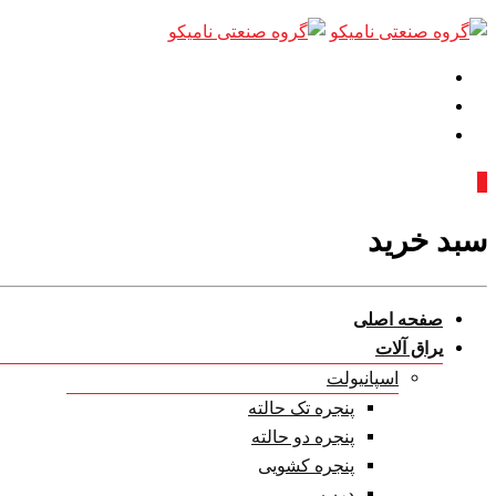
پرش
به
محتوا
0
سبد خرید
صفحه اصلی
یراق آلات
اسپانیولت
پنجره تک حالته
پنجره دو حالته
پنجره کشویی
درب