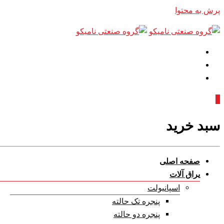
پرش به محتوا
0
سبد خرید
صفحه اصلی
یراق آلات
اسپانیولت
پنجره تک حالته
پنجره دو حالته