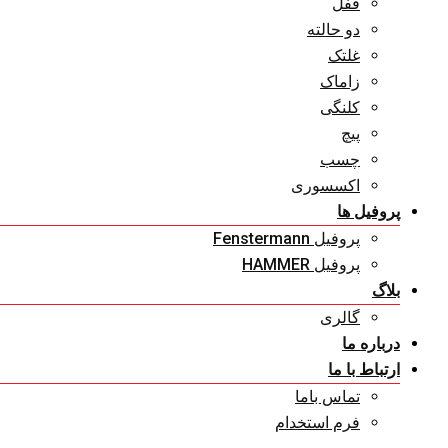
قفل
دو حالته
غلتک
زاماک
کلنگی
پیچ
چسب
اکسسوری
پروفیل ها
پروفیل Fenstermann
پروفیل HAMMER
بلاگ
گالری
درباره ما
ارتباط با ما
تماس باما
فرم استخدام