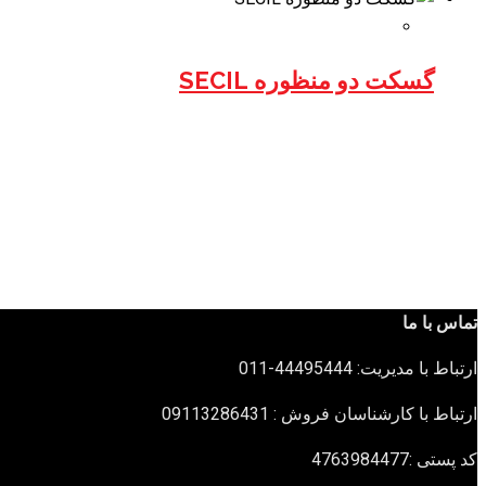
گسکت دو منظوره SECIL
تماس با ما
ارتباط با مدیریت: 44495444-011
ارتباط با کارشناسان فروش : 09113286431
کد پستی :4763984477