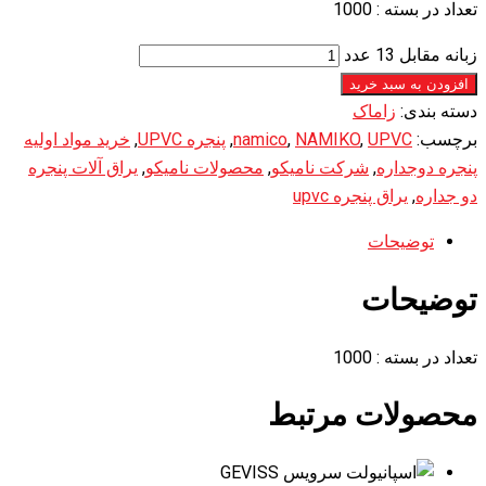
تعداد در بسته : 1000
زبانه مقابل 13 عدد
افزودن به سبد خرید
دسته بندی:
زاماک
برچسب:
UPVC
,
NAMIKO
,
namico
,
پنجره UPVC
,
خرید مواد اولیه
پنجره دوجداره
,
شرکت نامیکو
,
محصولات نامیکو
,
یراق آلات پنجره
دو جداره
,
یراق پنجره upvc
توضیحات
توضیحات
تعداد در بسته : 1000
محصولات مرتبط