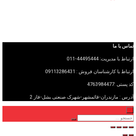
تماس با ما
ارتباط با مدیریت: 44495444-011
ارتباط با کارشناسان فروش : 09113286431
کد پستی :4763984477
آدرس : مازندران-قائمشهر-شهرک صنعتی بشل-فاز 2
×