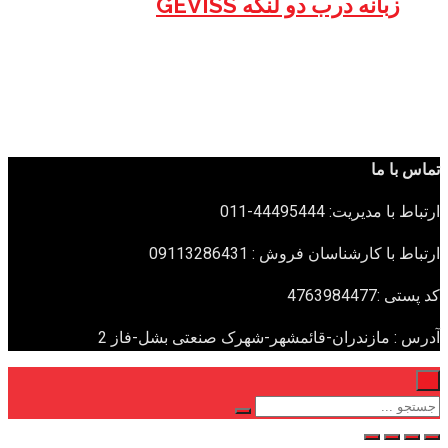
زبانه درب دو لنگه GEVISS
تماس با ما
ارتباط با مدیریت: 44495444-011
ارتباط با کارشناسان فروش : 09113286431
کد پستی :4763984477
آدرس : مازندران-قائمشهر-شهرک صنعتی بشل-فاز 2
×