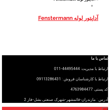
آداپتور لوله Fenstermann
تماس با ما
ارتباط با مدیریت: 44495444-011
ارتباط با کارشناسان فروش : 09113286431
کد پستی :4763984477
آدرس : مازندران-قائمشهر-شهرک صنعتی بشل-فاز 2