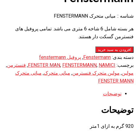
شناسه ::
میانی متحرک FENSTERMANN
هر بسته شامل 6 شاخه 6 متری می باشد. تمامی پروفیل های
فنسترمن گسکت دار هستند.
میانی
افزودن به سبد خرید
متحرک
دسته بندی:
Fenstermann
,
پروفیل fenstermann
Fenstermann
برچسب:
NAMICI
,
FENSTERMANN
,
FENSTER MAN
,
فنسترمن
,
عدد
مولین
,
مولین متحرک فنسترمن
,
میانی متحرک
,
میانی متحرک
FENSTER MANN
توضیحات
توضیحات
920 گرم به ازای 1متر