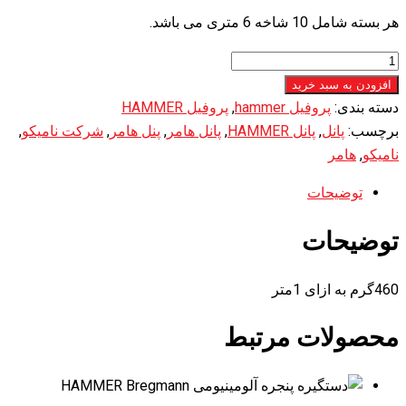
هر بسته شامل 10 شاخه 6 متری می باشد.
پانل
HAMMER
افزودن به سبد خرید
عدد
دسته بندی:
پروفیل hammer
,
پروفیل HAMMER
برچسب:
پانل
,
پانل HAMMER
,
پانل هامر
,
پنل هامر
,
شرکت نامیکو
,
نامیکو
,
هامر
توضیحات
توضیحات
460گرم به ازای 1متر
محصولات مرتبط