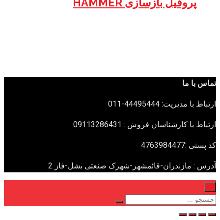
پروفیل بازسازی HAMMER
تماس با ما
ارتباط با مدیریت: 44495444-011
ارتباط با کارشناسان فروش : 09113286431
کد پستی :4763984477
آدرس : مازندران-قائمشهر-شهرک صنعتی بشل-فاز 2
×