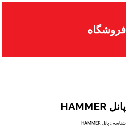
پرش
به
محتوا
فروشگاه
پانل HAMMER
شناسه ::
پانل HAMMER