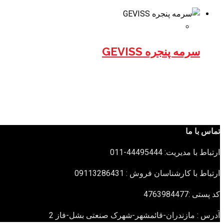
سرمه پنجره GEVISS
تماس با ما
ارتباط با مدیریت: 44495444-011
ارتباط با کارشناسان فروش : 09113286431
کد پستی :4763984477
آدرس : مازندران-قائمشهر-شهرک صنعتی بشل-فاز 2