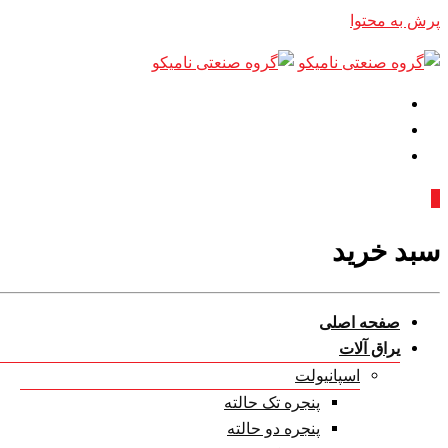
پرش به محتوا
0
سبد خرید
صفحه اصلی
یراق آلات
اسپانیولت
پنجره تک حالته
پنجره دو حالته