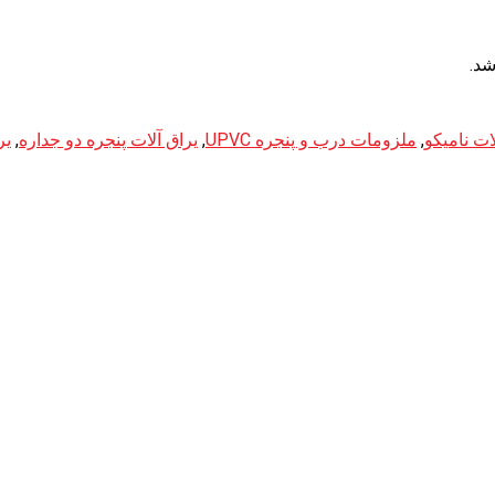
شد.
ت نامیکو
,
ملزومات درب و پنجره UPVC
,
یراق آلات پنجره دو جداره
,
یر