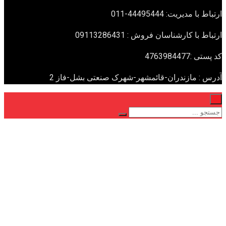
091132
هر-شهرک صنعتی بشل-فاز 2