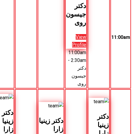
کتر
یسون
وی
Vie
Profil
11:00a
- 2:30a
کتر
یسون
وی
دکتر
دکتر
نادیم
دکتر زینیا
زینیا
کمال
زارا
زارا