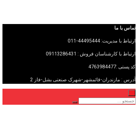
تماس با ما
ارتباط با مدیریت: 44495444-011
ارتباط با کارشناسان فروش : 09113286431
کد پستی :4763984477
آدرس : مازندران-قائمشهر-شهرک صنعتی بشل-فاز 2
×