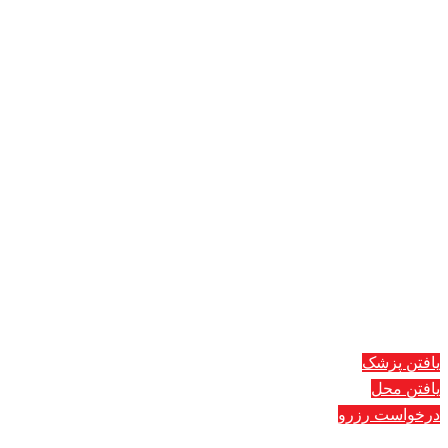
یافتن پزشک
یافتن محل
درخواست رزرو