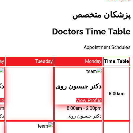
پزشکان متخصص
Doctors Time Table
Appointment Schdules
ay
Tuesday
Monday
Time Table
دکتر جیسون روی
دک
8:00am
le
View Profile
pm
8:00am
- 2:00pm
دکتر جیسون روی
دک