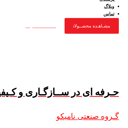
وبلاگ
تماس
مشـاهـده محصــولات
مشـاهـده محصــولات
حـرفه ای در ســازگـاری و کـیف
گـروه صنعتی نامیکو