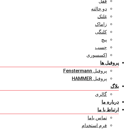
قفل
دو حالته
غلتک
زاماک
کلنگی
پیچ
چسب
اکسسوری
پروفیل ها
پروفیل Fenstermann
پروفیل HAMMER
بلاگ
گالری
درباره ما
ارتباط با ما
تماس باما
فرم استخدام