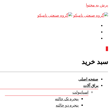
پرش به محتوا
0
سبد خرید
صفحه اصلی
یراق آلات
اسپانیولت
پنجره تک حالته
پنجره دو حالته