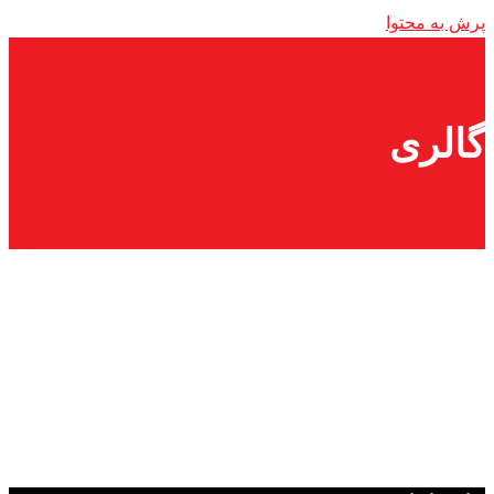
پرش به محتوا
گالری