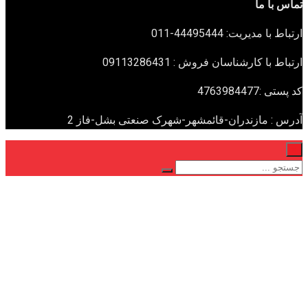
تماس با ما
ارتباط با مدیریت: 44495444-011
ارتباط با کارشناسان فروش : 09113286431
کد پستی :4763984477
آدرس : مازندران-قائمشهر-شهرک صنعتی بشل-فاز 2
×