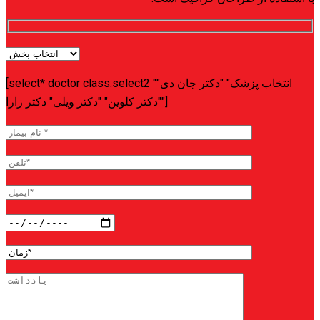
[select* doctor class:select2 "انتخاب پزشک" "دکتر جان دی"
"دکتر کلوین" "دکتر ویلی" دکتر زارا"]