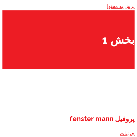
پرش به محتوا
بخش 1
پروفیل fenster mann
جزئیات