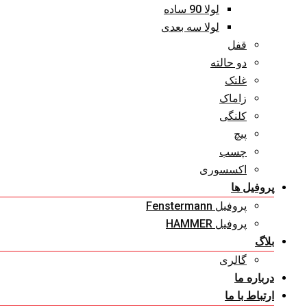
لولا 90 ساده
لولا سه بعدی
قفل
دو حالته
غلتک
زاماک
کلنگی
پیچ
چسب
اکسسوری
پروفیل ها
پروفیل Fenstermann
پروفیل HAMMER
بلاگ
گالری
درباره ما
ارتباط با ما