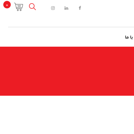
0
با ما