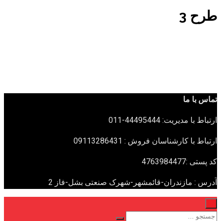
طرح 3
تماس با ما
ارتباط با مدیریت: 44495444-011
ارتباط با کارشناسان فروش : 09113286431
کد پستی :4763984477
آدرس : مازندران-قائمشهر-شهرک صنعتی بشل-فاز 2
×