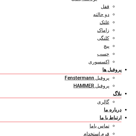
قفل
دو حالته
غلتک
زاماک
کلنگی
پیچ
چسب
اکسسوری
پروفیل ها
پروفیل Fenstermann
پروفیل HAMMER
بلاگ
گالری
درباره ما
ارتباط با ما
تماس باما
فرم استخدام