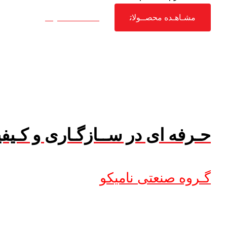
مشـاهـده محصــولات
مشـاهـده محصــولات
حـرفه ای در ســازگـاری و کـیف
گـروه صنعتی نامیکو