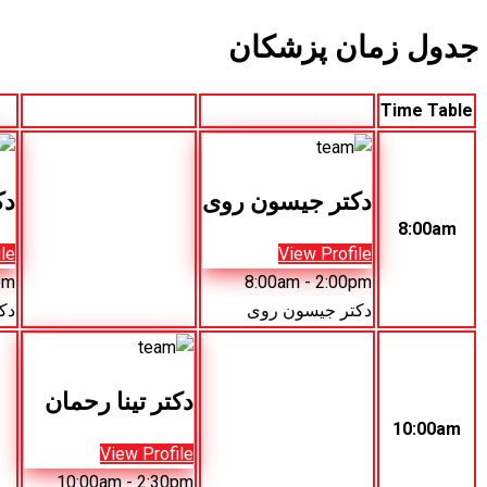
جدول زمان پزشکان
ay
Tuesday
Monday
Time Table
دکتر جیسون روی
دک
8:00am
le
View Profile
pm
8:00am
- 2:00pm
دکتر جیسون روی
دک
دکتر تینا رحمان
10:00am
View Profile
10:00am
- 2:30pm