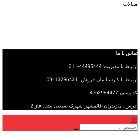
091132
هر-شهرک صنعتی بشل-فاز 2