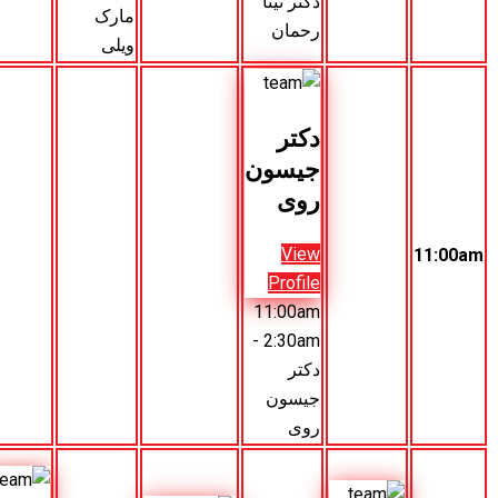
کتر تینا
مارک
جیسون
حمان
ویلی
روی
کتر
یسون
وی
Vie
Profil
11:00a
- 2:30a
کتر
یسون
وی