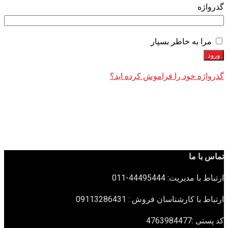
الزامی
گذرواژه
مرا به خاطر بسپار
ورود
گذرواژه خود را فراموش کرده اید؟
تماس با ما
ارتباط با مدیریت: 44495444-011
ارتباط با کارشناسان فروش : 09113286431
کد پستی :4763984477