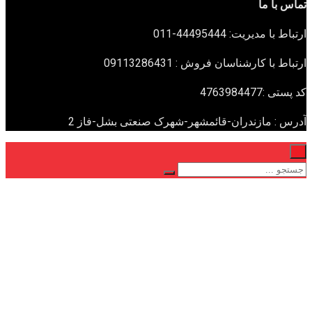
تماس با ما
ارتباط با مدیریت: 44495444-011
ارتباط با کارشناسان فروش : 09113286431
کد پستی :4763984477
آدرس : مازندران-قائمشهر-شهرک صنعتی بشل-فاز 2
×