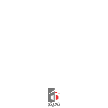
زبانه جلوی درب تنظیم
شونده GEVISS
زبانه درب دو لنگه GEVISS