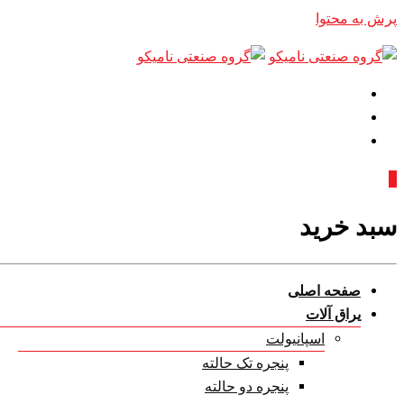
پرش به محتوا
0
سبد خرید
صفحه اصلی
یراق آلات
اسپانیولت
پنجره تک حالته
پنجره دو حالته