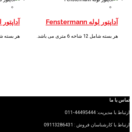
آداپتور لوله Fenstermann
آداپتور لوله 
هر بسته شامل 12 شاخه 6 متری می باشد.
هر بسته شامل 12 شاخه 6 مت
تماس با ما
ارتباط با مدیریت: 44495444-011
ارتباط با کارشناسان فروش : 09113286431