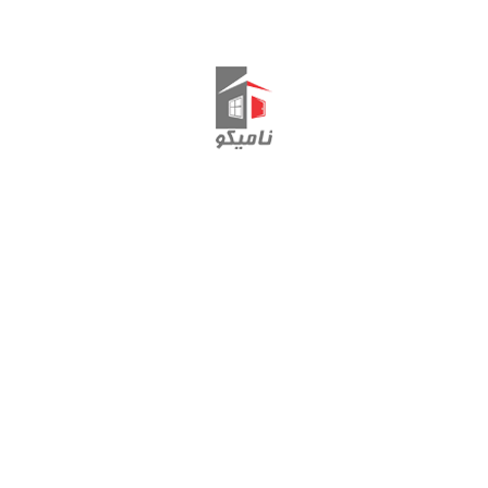
بازوی امنیتی GEVISS
تماس با ما
ارتباط با مدیریت: 44495444-011