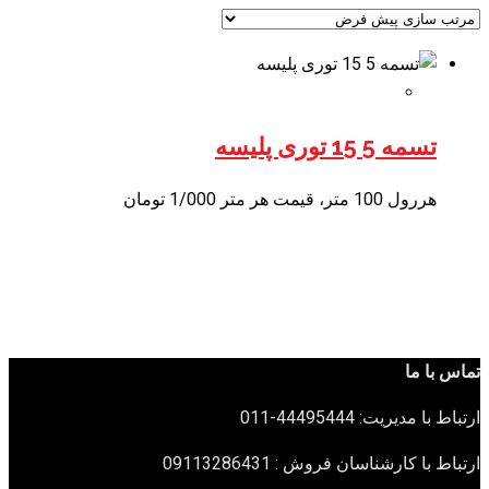
تسمه 5 15 توری پلیسه
هررول 100 متر، قیمت هر متر 1/000 تومان
تماس با ما
ارتباط با مدیریت: 44495444-011
ارتباط با کارشناسان فروش : 09113286431