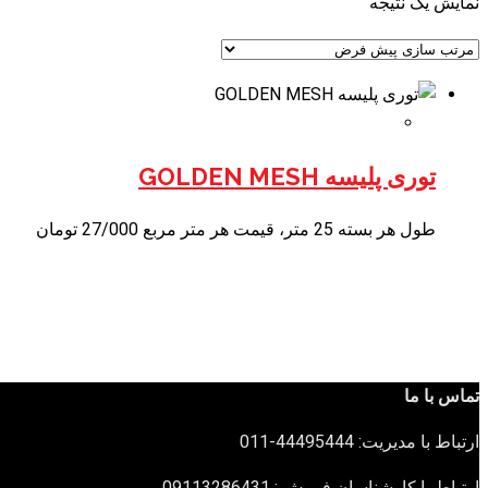
نمایش یک نتیجه
توری پلیسه GOLDEN MESH
طول هر بسته 25 متر، قیمت هر متر مربع 27/000 تومان
تماس با ما
ارتباط با مدیریت: 44495444-011
ارتباط با کارشناسان فروش : 09113286431