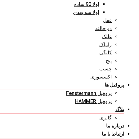
لولا 90 ساده
لولا سه بعدی
قفل
دو حالته
غلتک
زاماک
کلنگی
پیچ
چسب
اکسسوری
پروفیل ها
پروفیل Fenstermann
پروفیل HAMMER
بلاگ
گالری
درباره ما
ارتباط با ما