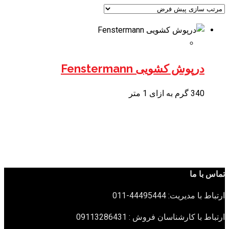
درپوش کشویی Fenstermann
340 گرم به ازای 1 متر
تماس با ما
ارتباط با مدیریت: 44495444-011
ارتباط با کارشناسان فروش : 09113286431