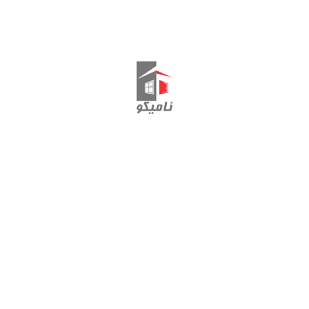
دستگیره پنجره آلومینیومی
EVO برگمن
تماس با ما