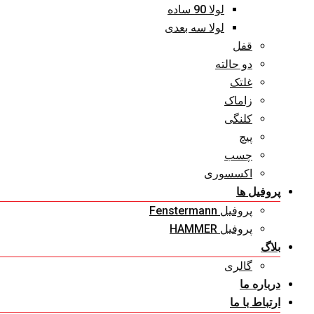
لولا 90 ساده
لولا سه بعدی
قفل
دو حالته
غلتک
زاماک
کلنگی
پیچ
چسب
اکسسوری
پروفیل ها
پروفیل Fenstermann
پروفیل HAMMER
بلاگ
گالری
درباره ما
ارتباط با ما