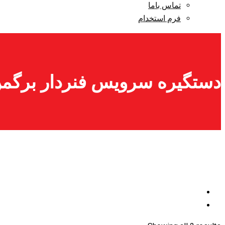
تماس باما
فرم استخدام
دستگیره سرویس فنردار برگمن O