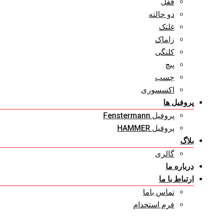
قفل
دو حالته
غلتک
زاماک
کلنگی
پیچ
چسب
اکسسوری
پروفیل ها
پروفیل Fenstermann
پروفیل HAMMER
بلاگ
گالری
درباره ما
ارتباط با ما
تماس باما
فرم استخدام