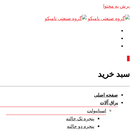
پرش به محتوا
0
سبد خرید
صفحه اصلی
یراق آلات
اسپانیولت
پنجره تک حالته
پنجره دو حالته