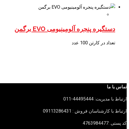
دستگیره پنجره آلومینیومی EVO برگمن
تعداد در کارتن 100 عدد
تماس با ما
ارتباط با مدیریت: 44495444-011
ارتباط با کارشناسان فروش : 09113286431
کد پستی :4763984477