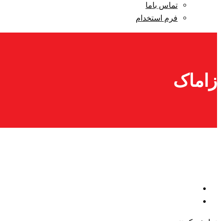
تماس باما
فرم استخدام
زاماک