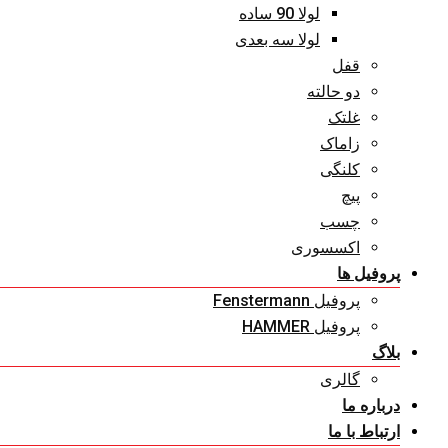
لولا 90 ساده
لولا سه بعدی
قفل
دو حالته
غلتک
زاماک
کلنگی
پیچ
چسب
اکسسوری
پروفیل ها
پروفیل Fenstermann
پروفیل HAMMER
بلاگ
گالری
درباره ما
ارتباط با ما