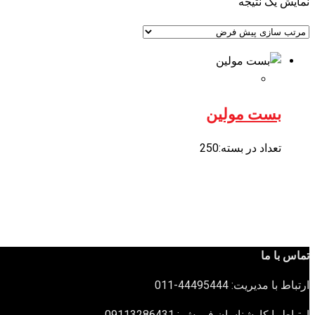
نمایش یک نتیجه
بست مولین
تعداد در بسته:250
تماس با ما
ارتباط با مدیریت: 44495444-011
ارتباط با کارشناسان فروش : 09113286431