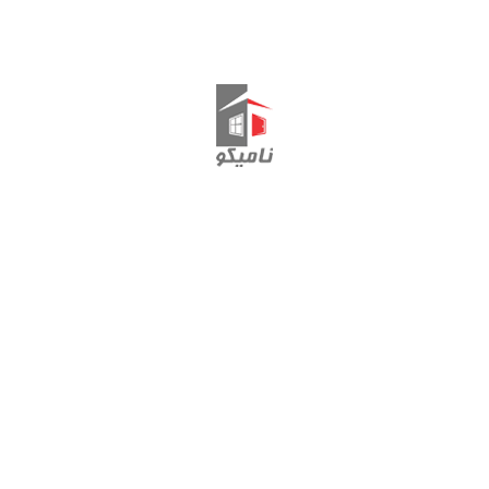
زهوار تک جداره
Fenstermann
تماس با ما
ارتباط با مدیریت: 44495444-011