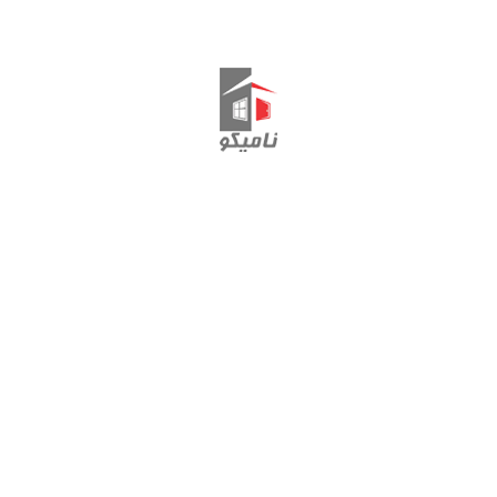
فریم FENSTERMANN
تماس با ما
ارتباط با مدیریت: 44495444-011