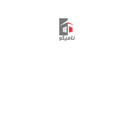
فریم لولایی HAMMER
تماس با ما
ارتباط با مدیریت: 44495444-011